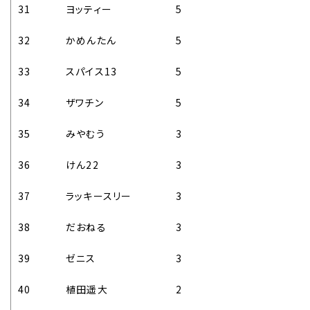
31
ヨッティー
5
32
かめんたん
5
33
スパイス13
5
34
ザワチン
5
35
みやむう
3
36
けん22
3
37
ラッキースリー
3
38
だおねる
3
39
ゼニス
3
40
植田遥大
2