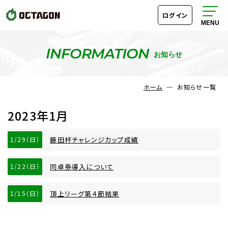
ログイン
INFORMATION
お知らせ
ホーム
お知らせ一覧
2023年1月
1/29（日）
藤田杯チャレンジカップ成績
1/22（日）
同卓券導入について
1/15（日）
頂上リーグ第４節結果