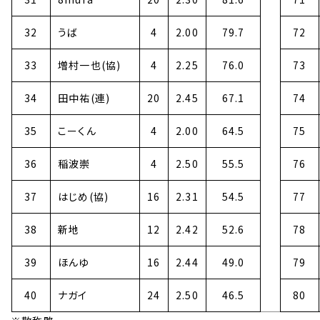
32
うば
4
2.00
79.7
72
33
増村一也(協)
4
2.25
76.0
73
34
田中祐(連)
20
2.45
67.1
74
35
こーくん
4
2.00
64.5
75
36
稲波崇
4
2.50
55.5
76
37
はじめ(協)
16
2.31
54.5
77
38
新地
12
2.42
52.6
78
39
ほんゆ
16
2.44
49.0
79
40
ナガイ
24
2.50
46.5
80