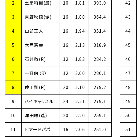
2
土屋和樹(最)
16
1.81
393.0
42
3
吉野秋悟(協)
16
1.88
364.4
43
4
山部正人
16
1.94
351.4
44
5
木戸憲幸
16
2.13
318.9
45
6
石井敬(R)
12
1.83
284.2
46
7
一日向（R）
12
2.00
280.1
47
8
仲川翔(R)
20
2.10
279.2
48
9
ハイキャッスル
24
2.21
279.1
49
10
澤田唯(連)
20
2.20
259.1
50
11
ビアードパパ
16
2.06
252.0
51