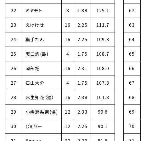
22
ミヤモト
8
1.88
125.1
62
23
えけけせ
16
2.25
111.7
63
24
猫手たん
16
2.25
109.3
64
25
阪口悠(最)
4
1.75
108.7
65
26
岡部裕
16
2.31
108.0
66
27
石山大介
4
1.75
107.8
67
28
麻生知花（連）
16
2.38
101.8
68
29
小嶋恵梨奈(協)
12
2.33
99.6
69
30
じぇりー
12
2.25
90.1
70
31
8mura
20
2.30
81.6
71