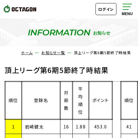
ログイン
INFORMATION
お知らせ
ホーム
お知らせ一覧
頂上リーグ第6期5節終了時結果
頂上リーグ第6期5節終了時結果
平
対
均
順位
登録名
局
ポイント
順位
順
数
位
1
岩崎健太
16
1.88
453.0
41