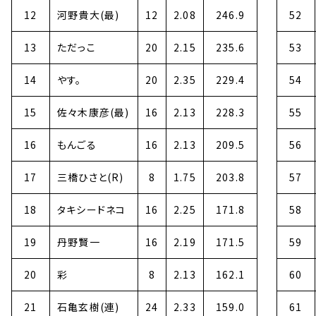
12
河野貴大(最)
12
2.08
246.9
52
13
ただっこ
20
2.15
235.6
53
14
やす。
20
2.35
229.4
54
15
佐々木康彦(最)
16
2.13
228.3
55
16
もんごる
16
2.13
209.5
56
17
三橋ひさと(R)
8
1.75
203.8
57
18
タキシードネコ
16
2.25
171.8
58
19
丹野賢一
16
2.19
171.5
59
20
彩
8
2.13
162.1
60
21
石亀玄樹(連)
24
2.33
159.0
61