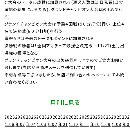
ン大会のトータル成績に加算される(通過人数は当日発表(出欠
確認の結果によるため)、グランドチャンピオン大会は６４名で行
う)
グランドチャンピオン大会は予選４回戦(５０分打切)行い、上位４
名で決勝戦(８０分打切)を行う
獲得ＡＰは予選のトータルポイントに加算される
決勝戦の勝者は「全国アマチュア最強位決定戦 11/22(土)」出
場権の獲得となる
グランドチャンピオン大会の出欠確認をしますのでご協力お願い
致します(当店から順次メールを送信しています)
不明な点等ございましたら、当店お問い合わせへメールにてお問
い合わせください
月別に見る
2026
2026
2026
2026
2026
2026
2025
2025
2025
2025
2025
202
年08
年07
年04
年03
年02
年01
年12
年11
年10
年09
年08
年0